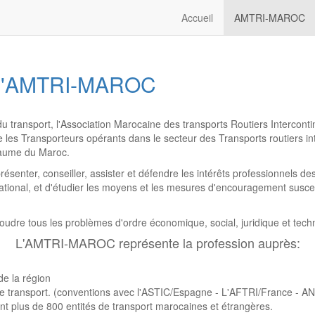
Accueil
AMTRI-MAROC
e L'AMTRI-MAROC
s du transport, l'Association Marocaine des transports Routiers Interco
s Transporteurs opérants dans le secteur des Transports routiers i
yaume du Maroc.
enter, conseiller, assister et défendre les intérêts professionnels de
national, et d'étudier les moyens et les mesures d'encouragement suscept
e tous les problèmes d'ordre économique, social, juridique et techniq
L'AMTRI-MAROC représente la profession auprès:
e la région
 de transport. (conventions avec l'ASTIC/Espagne - L'AFTRI/France - 
plus de 800 entités de transport marocaines et étrangères.